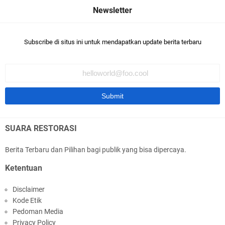
Syarief Abdullah Usulkan Kemendes Selesaikan
Subscribe di situs ini untuk mendapatkan update berita terbaru
Status Desa Tertinggal
SUARA RESTORASI
Diskusi Kebangsaan Bersama Pemuda, Syarief
Berita Terbaru dan Pilihan bagi publik yang bisa dipercaya.
Abdullah Apresiasi Nalar Kritis Pemuda
Ketentuan
Disclaimer
Kode Etik
Pedoman Media
Privacy Policy