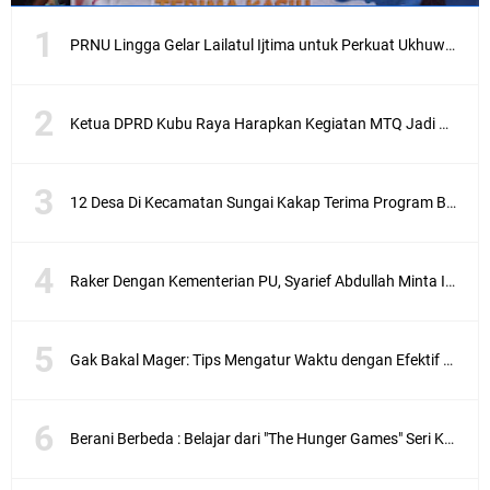
PRNU Lingga Gelar Lailatul Ijtima untuk Perkuat Ukhuwah dan Syiar Keagamaan
Ketua DPRD Kubu Raya Harapkan Kegiatan MTQ Jadi Pondasi Pengembangan SDM Di Kubu Raya
12 Desa Di Kecamatan Sungai Kakap Terima Program Bedah Rumah Aspirasi Syarief Abdullah
Raker Dengan Kementerian PU, Syarief Abdullah Minta Inpres Jalan Daerah Jadi Program Prioritas
Gak Bakal Mager: Tips Mengatur Waktu dengan Efektif Agar Lebih Produktif
Berani Berbeda : Belajar dari "The Hunger Games" Seri Karya Suzanne Collins