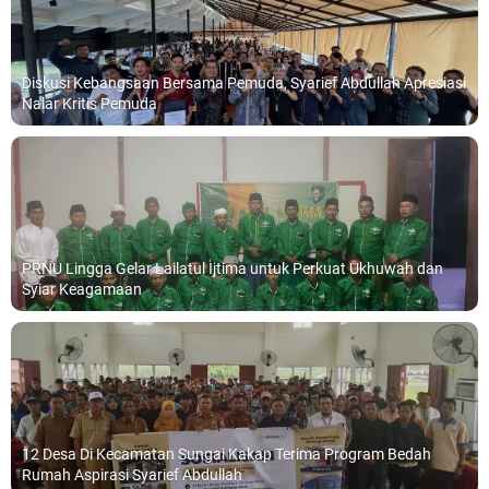
Diskusi Kebangsaan Bersama Pemuda, Syarief Abdullah Apresiasi
Nalar Kritis Pemuda
PRNU Lingga Gelar Lailatul Ijtima untuk Perkuat Ukhuwah dan
Syiar Keagamaan
12 Desa Di Kecamatan Sungai Kakap Terima Program Bedah
Rumah Aspirasi Syarief Abdullah