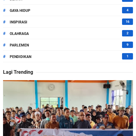
#
4
GAYA HIDUP
#
16
INSPIRASI
#
2
OLAHRAGA
#
9
PARLEMEN
#
1
PENDIDIKAN
Lagi Trending