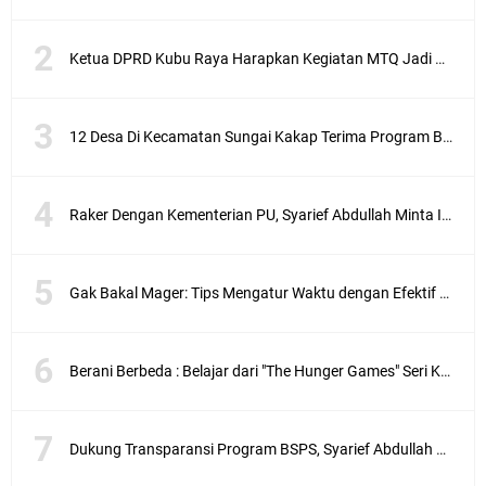
Ketua DPRD Kubu Raya Harapkan Kegiatan MTQ Jadi Pondasi Pengembangan SDM Di Kubu Raya
12 Desa Di Kecamatan Sungai Kakap Terima Program Bedah Rumah Aspirasi Syarief Abdullah
Raker Dengan Kementerian PU, Syarief Abdullah Minta Inpres Jalan Daerah Jadi Program Prioritas
Gak Bakal Mager: Tips Mengatur Waktu dengan Efektif Agar Lebih Produktif
Berani Berbeda : Belajar dari "The Hunger Games" Seri Karya Suzanne Collins
Dukung Transparansi Program BSPS, Syarief Abdullah Apresiasi Inovasi Pemilihan Terbuka Toko