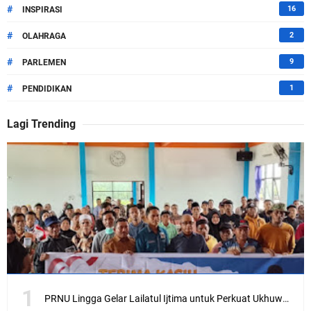
#
16
INSPIRASI
#
2
OLAHRAGA
#
9
PARLEMEN
#
1
PENDIDIKAN
Lagi Trending
PRNU Lingga Gelar Lailatul Ijtima untuk Perkuat Ukhuwah dan Syiar Keagamaan