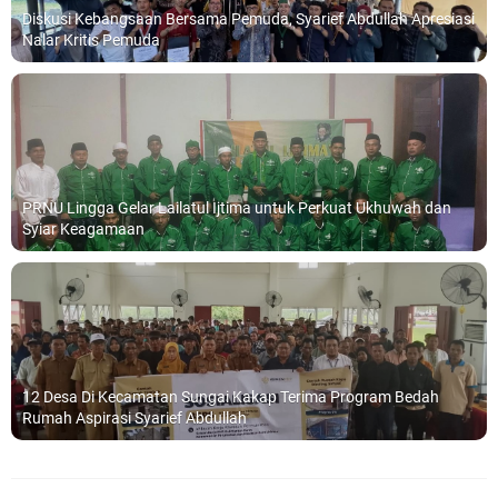
Diskusi Kebangsaan Bersama Pemuda, Syarief Abdullah Apresiasi
Nalar Kritis Pemuda
PRNU Lingga Gelar Lailatul Ijtima untuk Perkuat Ukhuwah dan
Syiar Keagamaan
12 Desa Di Kecamatan Sungai Kakap Terima Program Bedah
Rumah Aspirasi Syarief Abdullah