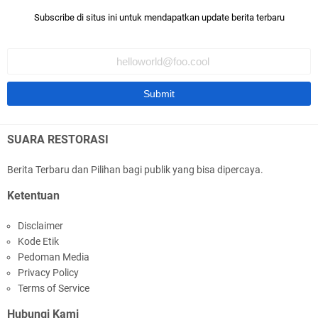
Syarief Abdullah Usulkan Kemendes Selesaikan
Subscribe di situs ini untuk mendapatkan update berita terbaru
Status Desa Tertinggal
SUARA RESTORASI
Diskusi Kebangsaan Bersama Pemuda, Syarief
Berita Terbaru dan Pilihan bagi publik yang bisa dipercaya.
Abdullah Apresiasi Nalar Kritis Pemuda
Ketentuan
Disclaimer
Kode Etik
Pedoman Media
Privacy Policy
Raker Dengan Kementerian PU, Syarief Abdullah
Terms of Service
Minta Inpres Jalan Daerah Jadi Program
Hubungi Kami