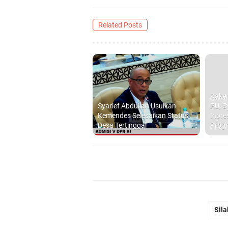
Related Posts
Rake
Syarief Abdullah Usulkan
PU, S
Kemendes Selesaikan Status
Inpre
Desa Tertinggal
Progr
Sila