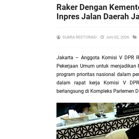
DPRD Kalbar Tetapka
Raker Dengan Kementer
Inpres Jalan Daerah Ja
Viral LCC 4 Pilar !!!
Syarief Abdullah: Ba
SUARA RESTORASI
Juni 02, 2026
Dukung Transparansi 
Jakarta – Anggota Komisi V DPR RI,
Warga Desa Sungai A
Pekerjaan Umum untuk menjadikan Pr
program prioritas nasional dalam pe
6 Desa di Kecamatan
dalam rapat kerja Komisi V DP
berlangsung di Kompleks Parlemen DP
Pengurus IKA PMII Kal
12 Desa Di Sungai A
Ketua PCNU Kubu Ra