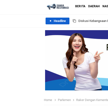
BERITA
DAERAH
NAS
Headline
Diskusi Kebangsaan B
Raker Dengan Kemente
PRNU Lingga Gelar La
Menhaj : Haji 2026 Ja
12 Desa Di Kecamata
Sosialisasi BSPS Di 
MTs Nahdlatul Athfal
Home
Parlemen
Raker Dengan Kementerian