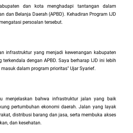
Ap
kabupaten dan kota menghadapi tantangan dalam
n dan Belanja Daerah (APBD). Kehadiran Program IJD
k mengatasi persoalan tersebut.
R
Sy
Ja
nan infrastruktur yang menjadi kewenangan kabupaten
Pr
 terkendala dengan APBD. Saya berharap IJD ini lebih
i masuk dalam program prioritas" Ujar Syarief.
tu menjelaskan bahwa infrastruktur jalan yang baik
PR
kung pertumbuhan ekonomi daerah. Jalan yang layak
u
kat, distribusi barang dan jasa, serta membuka akses
S
kan, dan kesehatan.