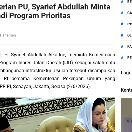
n 18 Rekomendasi Strategis untuk Perbaikan Pembangunan Daerah
#
BE
ian PU, Syarief Abdullah Minta
#
GA
di Program Prioritas
 Syarief Abdullah Desak Dewan Juri dan Penyelenggara Minta Maaf
#
IN
pak Bedah Rumah Indonesia
#
Parlemen
OL
#
Program BSPS, Syarief Abdullah Apresiasi Inovasi Pemilihan Terbuka Toko
PA
 H. Syarief Abdullah Alkadrie, meminta Kementerian
#
PE
lai Curhat Ke Ibu Hadijah Fitriah, Dambakan Pembangunan Gedung SMA
ogram Inpres Jalan Daerah (IJD) sebagai salah satu
mbangunan infrastruktur. Usulan tersebut disampaikan
Lagi
 Sungai Raya Terima Bantuan Program BSPS
R RI bersama Kementerian Pekerjaan Umum yang
R RI, Senayan, Jakarta, Selasa (2/6/2026).
Konte
bar Resmi Dilantik, Hadijah Fitriah Berikan Ucapan Selamat
mbawang Dapat Bantuan Program BSPS Aspirasi Syarief Abdullah
ya : PD-PKPNU Meningkatkan Semangat Khidmah di NU