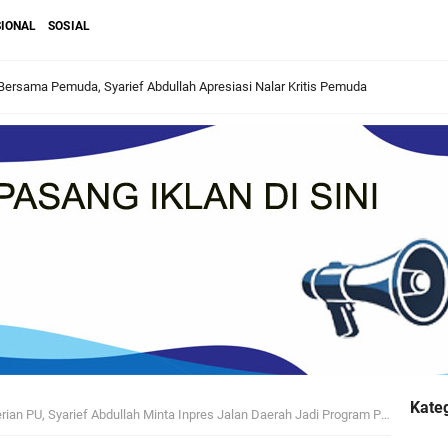
IONAL
SOSIAL
ersama Pemuda, Syarief Abdullah Apresiasi Nalar Kritis Pemuda
rian PU, Syarief Abdullah Minta Inpres Jalan Daerah Jadi Program Prioritas
ilatul Ijtima untuk Perkuat Ukhuwah dan Syiar Keagamaan
di Tonggak Sejarah Baru Tata Kelola Haji
n Sungai Kakap Terima Program Bedah Rumah Aspirasi Syarief Abdullah
Kecamatan Teluk Pakedai, Bukti Nyata Perjuangan Syarief Abdullah
 Sukses Jalani Proses Akreditasi Sekolah
Kateg
 PU, Syarief Abdullah Minta Inpres Jalan Daerah Jadi Program Prioritas