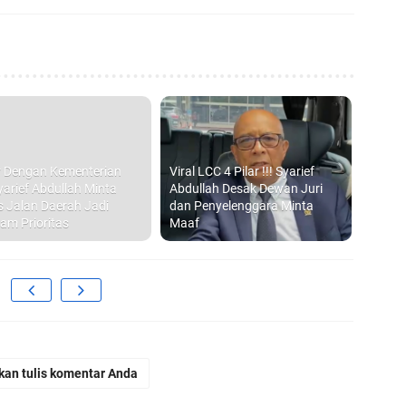
So
Te
Pe
r Dengan Kementerian
Viral LCC 4 Pilar !!! Syarief
yarief Abdullah Minta
Abdullah Desak Dewan Juri
s Jalan Daerah Jadi
dan Penyelenggara Minta
am Prioritas
Maaf
kan tulis komentar Anda