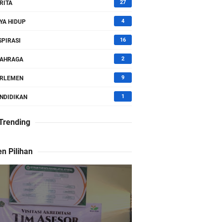
27
RITA
4
YA HIDUP
16
SPIRASI
2
AHRAGA
9
RLEMEN
1
NDIDIKAN
 Trending
n Pilihan