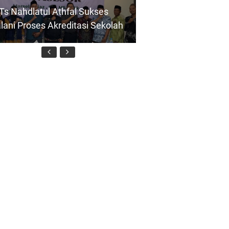
s Nahdlatul Athfal Sukses
lani Proses Akreditasi Sekolah
arief Abdullah Usulkan
emendes Selesaikan Status
sa Tertinggal
iskusi Kebangsaan Bersama
muda, Syarief Abdullah