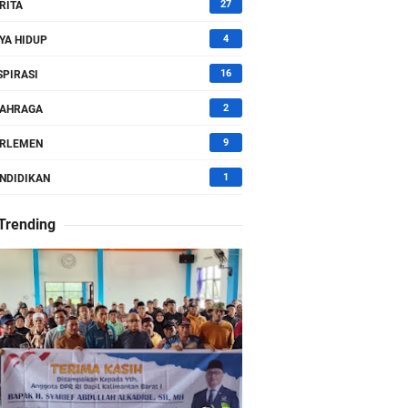
27
RITA
4
YA HIDUP
16
SPIRASI
2
AHRAGA
9
RLEMEN
1
NDIDIKAN
 Trending