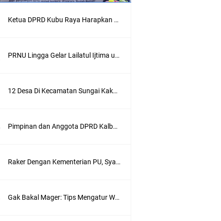
Ketua DPRD Kubu Raya Harapkan Kegiatan MTQ Jadi Pondasi Pengembangan SDM Di Kubu Raya
PRNU Lingga Gelar Lailatul Ijtima untuk Perkuat Ukhuwah dan Syiar Keagamaan
12 Desa Di Kecamatan Sungai Kakap Terima Program Bedah Rumah Aspirasi Syarief Abdullah
Pimpinan dan Anggota DPRD Kalbar Terima Aksi Massa Solmadapar Di Ruang Paripurna
Raker Dengan Kementerian PU, Syarief Abdullah Minta Inpres Jalan Daerah Jadi Program Prioritas
Gak Bakal Mager: Tips Mengatur Waktu dengan Efektif Agar Lebih Produktif