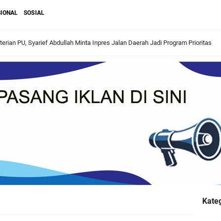
IONAL
SOSIAL
rian PU, Syarief Abdullah Minta Inpres Jalan Daerah Jadi Program Prioritas
ilatul Ijtima untuk Perkuat Ukhuwah dan Syiar Keagamaan
di Tonggak Sejarah Baru Tata Kelola Haji
n Sungai Kakap Terima Program Bedah Rumah Aspirasi Syarief Abdullah
Kecamatan Teluk Pakedai, Bukti Nyata Perjuangan Syarief Abdullah
 Sukses Jalani Proses Akreditasi Sekolah
n 18 Rekomendasi Strategis untuk Perbaikan Pembangunan Daerah
Kateg