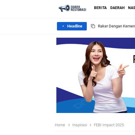
BERITA
DAERAH
NAS
Headline
Raker Dengan Kemente
PRNU Lingga Gelar La
Menhaj : Haji 2026 Ja
12 Desa Di Kecamata
Sosialisasi BSPS Di 
MTs Nahdlatul Athfal
DPRD Kalbar Tetapka
Home
Inspirasi
FEBI Impact 2025