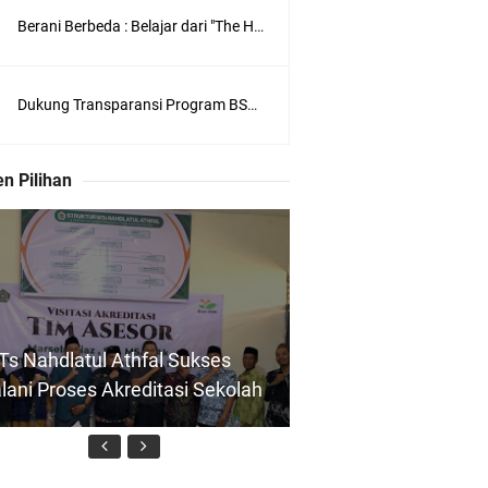
Berani Berbeda : Belajar dari "The Hunger Games" Seri Karya Suzanne Collins
Dukung Transparansi Program BSPS, Syarief Abdullah Apresiasi Inovasi Pemilihan Terbuka Toko
n Pilihan
s Nahdlatul Athfal Sukses
lani Proses Akreditasi Sekolah