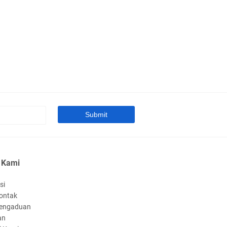
arief Abdullah Usulkan
emendes Selesaikan Status
sa Tertinggal
iskusi Kebangsaan Bersama
muda, Syarief Abdullah
resiasi Nalar Kritis Pemuda
 Kami
si
ontak
engaduan
aker Dengan Kementerian PU,
an