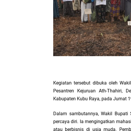
Sumbang 65 Juta Un
Ribuan Jamaah Hadir
Bupati Pastikan Pem
Halal Bihalal PCNU 
P3-TGAI Bantu Tingkat
Kegiatan tersebut dibuka oleh Wak
Bahasan Ajak IPNU d
Pesantren Kejuruan Ath-Thahiri,
Rezeki Ummat Rayaka
Kabupaten Kubu Raya, pada Jumat 
Dalam sambutannya, Wakil Bupati 
Syarief Abdullah Usu
percaya diri. Ia mengingatkan maha
Diskusi Kebangsaan B
atau berbisnis di usia muda. Pem