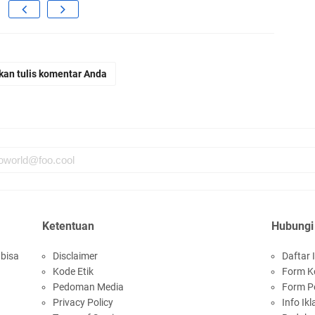
Sy
K
kan tulis komentar Anda
De
D
Pe
Ap
Ketentuan
Hubungi
 bisa
Disclaimer
Daftar I
Kode Etik
Form K
Pedoman Media
Form P
R
Privacy Policy
Info Ikl