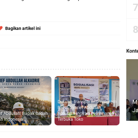
Bagikan artikel ini
Konte
MT
Dukung Transparansi Program
BSPS, Syarief Abdullah
Ja
ef Abdullah: Bapak Bedah
Apresiasi Inovasi Pemilihan
h Indonesia
Terbuka Toko