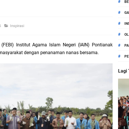
 Syarief Abdullah Desak Dewan Juri dan Penyelenggara Minta Maaf
#
BE
#
GA
pak Bedah Rumah Indonesia
#
IN
5
Inspirasi
Program BSPS, Syarief Abdullah Apresiasi Inovasi Pemilihan Terbuka Toko
#
OL
(FEBI) Institut Agama Islam Negeri (IAIN) Pontianak
#
lai Curhat Ke Ibu Hadijah Fitriah, Dambakan Pembangunan Gedung SMA
PA
 masyarakat dengan penanaman nanas bersama.
#
PE
 Sungai Raya Terima Bantuan Program BSPS
Lagi
bar Resmi Dilantik, Hadijah Fitriah Berikan Ucapan Selamat
mbawang Dapat Bantuan Program BSPS Aspirasi Syarief Abdullah
ya : PD-PKPNU Meningkatkan Semangat Khidmah di NU
rief Abdullah, Atas Penataan Pasar Senggol Lewat Dana DAK Rp33 Miliar