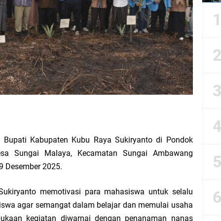
tuk Pembangunan PCNU Kota Pontianak
i Peringatan Haul Ke 48 Sang Perancang Lambang Negara
ilihan Duta Lanceng Praben Kubu Raya Mandiri Tanpa Dana APBD
Kubu Raya, Bahas PD-PKPNU dan Implementasi Digdaya NU
kan Produktivitas Pertanian Padi di Tanjung Saleh
il Bupati Kabupaten Kubu Raya Sukiryanto di Pondok
an IPPNU Kota Pontianak Terlibat Program Penanganan Sampah
 Desa Sungai Malaya, Kecamatan Sungai Ambawang
n Milad ke-5, Santuni Ratusan Anak Yatim dan Duafa
19 Desember 2025.
Sukiryanto memotivasi para mahasiswa untuk selalu
lkan Kemendes Selesaikan Status Desa Tertinggal
siswa agar semangat dalam belajar dan memulai usaha
ersama Pemuda, Syarief Abdullah Apresiasi Nalar Kritis Pemuda
bukaan kegiatan diwarnai dengan penanaman nanas