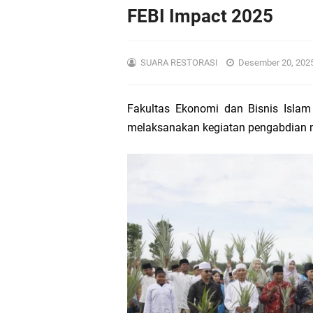
Viral LCC 4 Pilar !!!
FEBI Impact 2025
Syarief Abdullah: Ba
SUARA RESTORASI
Desember 20, 202
Dukung Transparansi 
Fakultas Ekonomi dan Bisnis Islam 
Warga Desa Sungai A
melaksanakan kegiatan pengabdian
6 Desa di Kecamatan
Pengurus IKA PMII Kal
12 Desa Di Sungai A
Ketua PCNU Kubu Ra
Sujiwo Apresiasi Sya