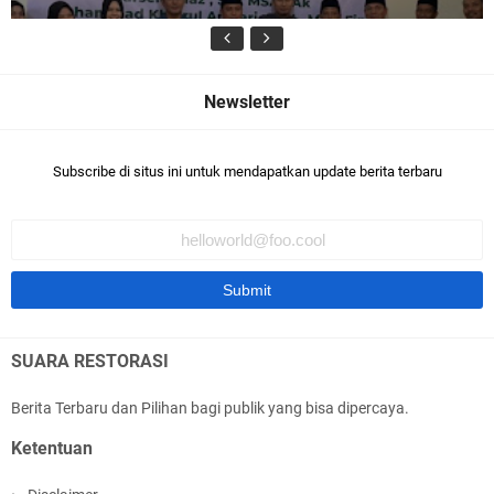
Syarief Abdullah Usulkan Kemendes Selesaikan
Subscribe di situs ini untuk mendapatkan update berita terbaru
Status Desa Tertinggal
SUARA RESTORASI
Diskusi Kebangsaan Bersama Pemuda, Syarief
Berita Terbaru dan Pilihan bagi publik yang bisa dipercaya.
Abdullah Apresiasi Nalar Kritis Pemuda
Ketentuan