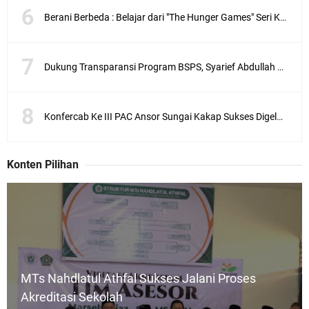
Berani Berbeda : Belajar dari "The Hunger Games" Seri Karya Suzanne Collins
Dukung Transparansi Program BSPS, Syarief Abdullah Apresiasi Inovasi Pemilihan Terbuka Toko
Konfercab Ke III PAC Ansor Sungai Kakap Sukses Digelar, Yusron Ingatkan Kader Jaga Soliditas
Konten Pilihan
MTs Nahdlatul Athfal Sukses Jalani Proses
Akreditasi Sekolah