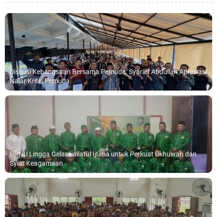
Diskusi Kebangsaan Bersama Pemuda, Syarief Abdullah Apresiasi
Nalar Kritis Pemuda
PRNU Lingga Gelar Lailatul Ijtima untuk Perkuat Ukhuwah dan
Syiar Keagamaan