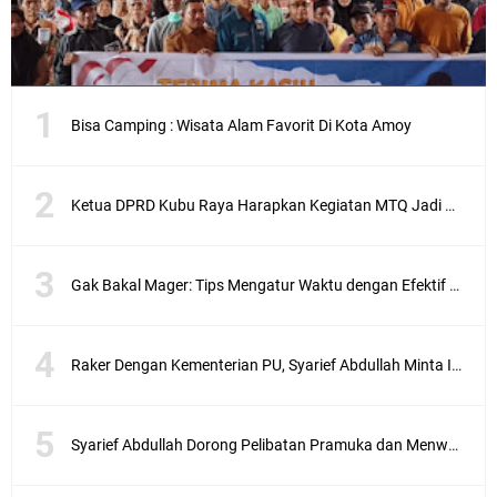
Bisa Camping : Wisata Alam Favorit Di Kota Amoy
Ketua DPRD Kubu Raya Harapkan Kegiatan MTQ Jadi Pondasi Pengembangan SDM Di Kubu Raya
Gak Bakal Mager: Tips Mengatur Waktu dengan Efektif Agar Lebih Produktif
Raker Dengan Kementerian PU, Syarief Abdullah Minta Inpres Jalan Daerah Jadi Program Prioritas
Syarief Abdullah Dorong Pelibatan Pramuka dan Menwa dalam Penanggulangan Bencana